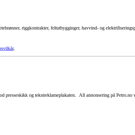
tebrønner, riggkontrakter, feltutbygginger, havvind- og elektrifisering
psvilkår
.
od presseskikk og tekstreklameplakaten. All annonsering på Petro.no vil