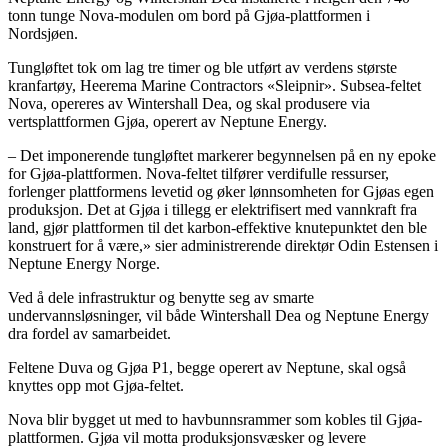
tonn tunge Nova-modulen om bord på Gjøa-plattformen i
Nordsjøen.
Tungløftet tok om lag tre timer og ble utført av verdens største
kranfartøy, Heerema Marine Contractors «Sleipnir». Subsea-feltet
Nova, opereres av Wintershall Dea, og skal produsere via
vertsplattformen Gjøa, operert av Neptune Energy.
– Det imponerende tungløftet markerer begynnelsen på en ny epoke
for Gjøa-plattformen. Nova-feltet tilfører verdifulle ressurser,
forlenger plattformens levetid og øker lønnsomheten for Gjøas egen
produksjon. Det at Gjøa i tillegg er elektrifisert med vannkraft fra
land, gjør plattformen til det karbon-effektive knutepunktet den ble
konstruert for å være,» sier administrerende direktør Odin Estensen i
Neptune Energy Norge.
Ved å dele infrastruktur og benytte seg av smarte
undervannsløsninger, vil både Wintershall Dea og Neptune Energy
dra fordel av samarbeidet.
Feltene Duva og Gjøa P1, begge operert av Neptune, skal også
knyttes opp mot Gjøa-feltet.
Nova blir bygget ut med to havbunnsrammer som kobles til Gjøa-
plattformen. Gjøa vil motta produksjonsvæsker og levere