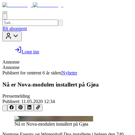
Bli abonnent
Logg inn
Annonse
Annonse
Publisert for
omtrent 6 år siden
|
Nyheter
Nå er Nova-modulen installert på Gjøa
Pressemelding
Publisert:
11.05.2020 12:34
Nå er Nova-modulen installert på Gjøa
Neptune Energy og Wintershall Dea installerte i helgen den 740