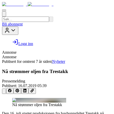
Bli abonnent
Logg inn
Annonse
Annonse
Publisert for
omtrent 7 år siden
|
Nyheter
Nå strømmer oljen fra Trestakk
Pressemelding
Publisert:
16.07.2019 05:39
Nå strømmer oljen fra Trestakk
Den 16. juli startet produksjonen fra havbunnsfeltet Trestakk på