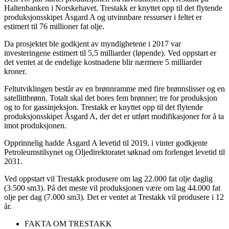
Haltenbanken i Norskehavet. Trestakk er knyttet opp til det flytende
produksjonsskipet Åsgard A og utvinnbare ressurser i feltet er
estimert til 76 millioner fat olje.
Da prosjektet ble godkjent av myndighetene i 2017 var
investeringene estimert til 5,5 milliarder (løpende). Ved oppstart er
det ventet at de endelige kostnadene blir nærmere 5 milliarder
kroner.
Feltutviklingen består av en brønnramme med fire brønnslisser og en
satellittbrønn. Totalt skal det bores fem brønner; tre for produksjon
og to for gassinjeksjon. Trestakk er knyttet opp til det flytende
produksjonsskipet Åsgard A, der det er utført modifikasjoner for å ta
imot produksjonen.
Opprinnelig hadde Åsgard A levetid til 2019, i vinter godkjente
Petroleumstilsynet og Oljedirektoratet søknad om forlenget levetid til
2031.
Ved oppstart vil Trestakk produsere om lag 22.000 fat olje daglig
(3.500 sm3). På det meste vil produksjonen være om lag 44.000 fat
olje per dag (7.000 sm3). Det er ventet at Trestakk vil produsere i 12
år.
FAKTA OM TRESTAKK