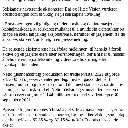
Selskapets nåværende aksjonærer, Eni og Hitec Vision vurderer
børsnoteringen som et viktig steg i selskapets utvikling.
«Børsnoteringen vil gi tilgang til det norske og det internasjonale
kapitalmarkedet, gi selskapet mulighet til å utvide sin eierstruktur og
skape en sterk langsiktig aksjonærbase, herunder engasjement fra de
ansatte», skriver Vår Energi i en pressemelding.
De selgende aksjonærene har, ifølge meldingen, til hensikt å forbli
aktive og engasjerte eiere etter børsnoteringen, der Eni har til hensikt
å beholde en majoritetsandel og videreføre bokføring etter
egenkapitalmetoden.
Netto gjennomsnittlig produksjon for tredje kvartal 2021 utgjorde
247.000 fat oljeekvivalenter per dag, med en gassandel på 37
prosent, noe som gjør Vår Energi til den nest største eksportøren av
naturgass fra norsk sokkel. Netto påviste og sannsynlige reserver
(2P-reserver) utgjorde 1.144 millioner fat oljeekvivalenter per 30.
september 2021.
Børsnoteringen forventes å bestå av et salg av nåværende aksjer fra
Vår Energi’s eksisterende aksjonærer, Eni og HitecVision, som i dag
eier henholdsvis 69.85 % og 30.15 % av Vår Energis utestående
aksjer.