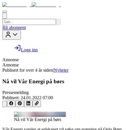
Bli abonnent
Logg inn
Annonse
Annonse
Publisert for
over 4 år siden
|
Nyheter
Nå vil Vår Energi på børs
Pressemelding
Publisert:
24.01.2022 07:00
Nå vil Vår Energi på børs
Vår Energi varsler at selskapet vil søke om notering på Oslo Børs.