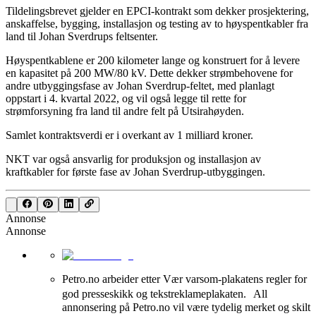
Tildelingsbrevet gjelder en EPCI-kontrakt som dekker prosjektering,
anskaffelse, bygging, installasjon og testing av to høyspentkabler fra
land til Johan Sverdrups feltsenter.
Høyspentkablene er 200 kilometer lange og konstruert for å levere
en kapasitet på 200 MW/80 kV. Dette dekker strømbehovene for
andre utbyggingsfase av Johan Sverdrup-feltet, med planlagt
oppstart i 4. kvartal 2022, og vil også legge til rette for
strømforsyning fra land til andre felt på Utsirahøyden.
Samlet kontraktsverdi er i overkant av 1 milliard kroner.
NKT var også ansvarlig for produksjon og installasjon av
kraftkabler for første fase av Johan Sverdrup-utbyggingen.
Annonse
Annonse
Petro.no arbeider etter Vær varsom-plakatens regler for
god presseskikk og tekstreklameplakaten. All
annonsering på Petro.no vil være tydelig merket og skilt