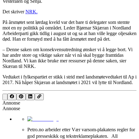
Vesterålen og Senja.
Det skriver
NRK.
På årsmøtet sent lørdag kveld var det bare ti delegater som stemte
mot en ny politikk på området. Leder Bjørnar Skjæran i Nordland
Arbeiderparti gikk tidlig i august ut og sa at han ville legge oljesaken
død. Han er fornøyd med å ha fått årsmøtet med på det.
– Denne saken om konsekvensutredning ønsker vi å legge bort. Vi
har andre store og viktige saker når vi nå skal bygge framtidas
Nordland. Vi kan ikke bruke mer ressurser på denne saken, sier
Skæran til NRK.
Vedtaket i fylkespartiet er stikk i strid med landsmøtevedtaket til Ap i
2017. Nå håper Skjæran at landsmøtet i 2021 vil lytte til Nordland.
Annonse
Annonse
Petro.no arbeider etter Vær varsom-plakatens regler for
god presseskikk og tekstreklameplakaten. All