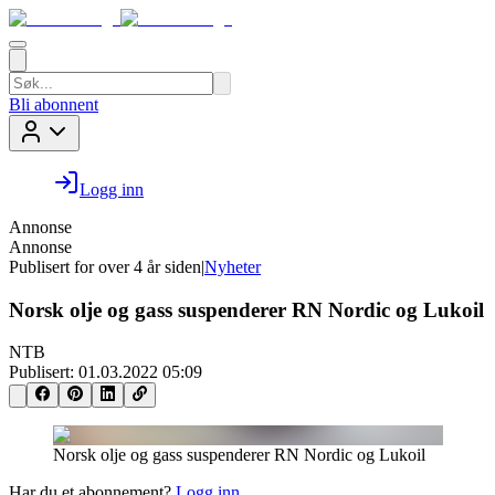
Bli abonnent
Logg inn
Annonse
Annonse
Publisert for
over 4 år siden
|
Nyheter
Norsk olje og gass suspenderer RN Nordic og Lukoil
NTB
Publisert:
01.03.2022 05:09
Norsk olje og gass suspenderer RN Nordic og Lukoil
Har du et abonnement?
Logg inn