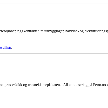
tebrønner, riggkontrakter, feltutbygginger, havvind- og elektrifisering
psvilkår
.
od presseskikk og tekstreklameplakaten. All annonsering på Petro.no vil