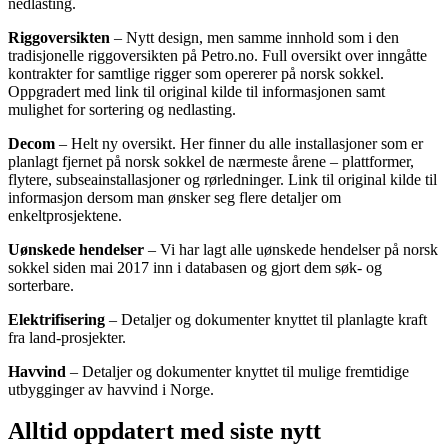
nedlasting.
Riggoversikten
– Nytt design, men samme innhold som i den
tradisjonelle riggoversikten på Petro.no. Full oversikt over inngåtte
kontrakter for samtlige rigger som opererer på norsk sokkel.
Oppgradert med link til original kilde til informasjonen samt
mulighet for sortering og nedlasting.
Decom
– Helt ny oversikt. Her finner du alle installasjoner som er
planlagt fjernet på norsk sokkel de nærmeste årene – plattformer,
flytere, subseainstallasjoner og rørledninger. Link til original kilde til
informasjon dersom man ønsker seg flere detaljer om
enkeltprosjektene.
Uønskede hendelser
– Vi har lagt alle uønskede hendelser på norsk
sokkel siden mai 2017 inn i databasen og gjort dem søk- og
sorterbare.
Elektrifisering
– Detaljer og dokumenter knyttet til planlagte kraft
fra land-prosjekter.
Havvind
– Detaljer og dokumenter knyttet til mulige fremtidige
utbygginger av havvind i Norge.
Alltid oppdatert med siste nytt