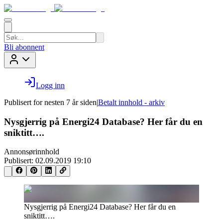
Bli abonnent
Logg inn
Publisert for
nesten 7 år siden
|
Betalt innhold - arkiv
Nysgjerrig på Energi24 Database? Her får du en
sniktitt….
Annonsørinnhold
Publisert:
02.09.2019 19:10
Nysgjerrig på Energi24 Database? Her får du en
sniktitt….