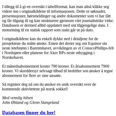
I tillegg til å gi en oversikt i tabellformat, kan man altså klikke seg
videre inn i originalkildene til informasjonen. Dette er søknader,
presentasjoner, børsmeldinger og andre dokumenter som vi har fått
og får tilgang til og kan strukturere gjennom vårt journalistiske virke.
Databasen er dermed alltid oppdatert med sist tilgjengelige data. I
motsetning til en statisk rapport som raskt går ut på dato.
I originalkildene kan du enkelt dykke ned i detaljene for de
prosjektene du måtte ønske. Enten det dreier seg om Equinor sin
neste letebrønn i Barentshavet, avviklingen av et ConocoPhillips-felt
i Nordsjøen eller planene for Aker BPs neste utbygging i
Norskehavet.
Et månedsabonnement koster 790 kroner. Et årsabonnement 7900
kroner. Vi skreddersyr selvsagt tilbud til bedrifter son ønsker å tegne
abonnement for flere av sine ansatte.
Så registrer deg nå om du ønsker en unik oversikt over de
kommende aktivitetene på norsk sokkel!
Med vennlig hilsen
John Økland og Glenn Stangeland
Databasen finner du her!