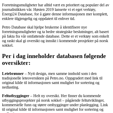
Forretningsmuligheter har alltid vært en prioritert og populær del av
journalistikken vår. Høsten 2019 lanserte vi et eget verktøy,
Energi24 Database, for å gjøre denne informasjonen mer komplett,
enklere tilgjengelig og oppdatert til enhver tid.
Petro Database skal hjelpe brukerne å identifisere nye
forretningsmuligheter og ta bedre strategiske beslutninger, alt basert
på fakta fra vår omfattende database. Dette er et verktøy som enkelt
og raskt skal gi oversikt og innsikt i kommende prosjekter på norsk
sokkel.
Per i dag inneholder databasen følgende
oversikter:
Letebrønner
– Nytt design, men samme innhold som i den
tradisjonelle leteoversikten på Petro.no. Oppgradert med link til
original kilde til informasjonen samt mulighet for sortering og
nedlasting.
Feltutbygginger
– Helt ny oversikt. Her finner du kommende
utbyggingsprosjekter på norsk sokkel – pågående feltutviklinger,
kommersielle funn og større ombygginger under planlegging. Link
til original kilde til informasjonen samt mulighet for sortering og