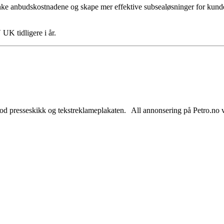
 senke anbudskostnadene og skape mer effektive subsealøsninger for kunden
UK tidligere i år.
od presseskikk og tekstreklameplakaten. All annonsering på Petro.no vil