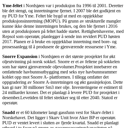
Yme-feltet
i Nordsjøen var i produksjon fra 1996 til 2001. Deretter
ble det stengt, og innretningene fjernet. I 2007 ble det godkjent en
ny PUD for Yme. Feltet ble bygd ut med en oppjekkbar
produksjonsinnretning (MOPU). På grunn av strukturelle mangler
kunne ikke denne innretningen brukes, og den ble fjernet i 2016
uten at produksjonen på feltet hadde startet. Rettighetshaverne, med
Repsol som operatør, planlegger å sende inn revidert PUD høsten
2017. Planen er å bruke en oppjekkbar innretning med bore- og
prosessanlegg til å produsere de gjenværende ressursene i Yme.
Snorre Expansion
i Nordsjøen er det største prosjektet for økt
oljeutvinning på norsk sokkel. Snorre er et av feltene på sokkelen
som har størst gjenværende oljevolumer.Prosjektet innebærer en
omfattende havbunnsutbygging med seks nye havbunnsrammer
koblet opp mot Snorre A- plattformen. I tillegg omfatter det
oppgradering av Snorre A-innretningen og økt gassinjeksjon. Dette
kan gi nær 30 millioner Sm3 mer olje. Investeringene er estimert til
24 milliarder kroner. Det er planlagt å levere PUD for prosjektet i
desember.Levetiden til feltet strekker seg til etter 2040. Statoil er
operatør.
Snadd
er et 60 kilometer langt gassfunn vest for Skarv-feltet i
Norskehavet. Det ligger i Skarv Unit hvor Aker BP er operatør.
PUD er ventet levert i slutten av fjerde kvartal. Snadd er planlagt
utbygd i to faser på grunn av gassprosesseringskapasiteten på