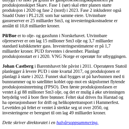
produksjonsskipet Skarv. Fase 1 (sør) skal etter planen starte
produksjon i 2020 og fase 2 (nord) i 2023. Fase 2 inkluderer også
Snadd Outer i PL212E som har samme eiere. Utvinnbare
gassreserver er 25 milliarder Sm3, og investeringskostnadene er
anslått til 10,8 milliarder kroner.
Pil/Bue
er to olje- og gassfunn i Norskehavet. Utvinnbare
oljereserver er om lag 15 millioner Sm3 olje og 3,7 milliarder
standard kubikkmeter gass. Investeringsestimatene er på 1,7
milliarder kroner. PUD forventes i desember. Planlagt
produksjonsstart er i 2020. VNG Norge er operatør for utbyggingen.
Johan Castberg
i Barentshavet ble påvist i 2011. Operatøren Statoil
planlegger å levere PUD i siste kvartal 2017, og produksjonen er
planlagt å starte i 2022. Funnet skal bygges ut på havbunnen med ti
bunnrammer og to satellitter koblet opp mot en skipsformet flytende
produksjonsinnretning (FPSO). Den første produksjonsfasen er
ventet å gi 88 millioner Sm3 olje, og det er mulig å øke utvinningen
betydelig ved å bore flere brønner. Feltet skal drives fra Harstad og
ha operasjonsbaser for drift og helikoptertransport i Hammerfest.
Levetiden på feltet er ventet å strekke seg ut over 2050, og
investeringene er beregnet til om lag 49 milliarder kroner.
Dette skriver direktoratet i en
halvårsoppsummering.