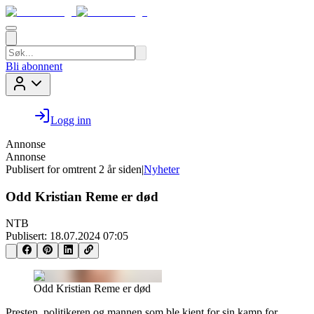
Bli abonnent
Logg inn
Annonse
Annonse
Publisert for
omtrent 2 år siden
|
Nyheter
Odd Kristian Reme er død
NTB
Publisert:
18.07.2024 07:05
Odd Kristian Reme er død
Presten, politikeren og mannen som ble kjent for sin kamp for