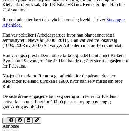
Kielland-ofrenes sak, Odd Kristian «Kian» Reme, er død. Han ble
71 år gammel.
Reme døde etter kort tids sykeleie onsdag kveld, skriver
Stavanger
Aftenblad.
Han var politiker i Arbeiderpartiet, hvor han blant annet satt i
sentralstyret i elleve år (2000–2011). Han var ved tre lokalvalg
(1999, 2003 og 2007) Stavanger Arbeiderpartis ordførerkandidat.
Han var også prest i Den norske kirke og ledet blant annet Kirkens
Bymisjon i Stavanger i åtte år. Han hadde også et sterkt engasjement
for Palestina.
Nasjonalt markerte Reme seg i arbeidet for de pårørende etter
Alexander Kielland-ulykken i 1980, hvor han selv mistet sin bror
Rolf.
De siste årene engasjerte han seg særlig som leder for Kielland-
nettverket, som jobbet for å få på plass en ny og uavhengig
granskning av ulykken.
Annonse