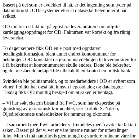
Basert på det som er avdekket til nå, er det ingenting som tyder på
datainnbrudd i ODs systemer eller at datasikkerheten internt har
sviktet.
OD mottok en faktura på epost fra leverandøren som utførte
kartleggingsoppdraget for OD. Fakturaen var korrekt og fra riktig
leverandør.
To dager seinere fikk OD en e-post med oppdatert
betalingsinformasjon, blant annet endret kontonummer for
betalingen. OD kontaktet da økonomiavdelingen til leverandøren for
å få bekreftet at kontonummeret skulle endres. Dette ble bekreftet,
og det utestående beløpet ble utbetalt til en konto i en britisk bank.
Svindelen ble politianmeldt, og to medarbeidere i OD er avhørt som
vitner. Politiet har også fått innsyn i epostdialog og datalogger.
Tirsdag fikk OD muntlig beskjed om at saken er henlagt.
– Vi har søkt ekstern bistand fra PwC, som har ekspertise på
gransking av økonomisk kriminalitet, sier Torhild S. Nilsen,
Oljedirektoratets underdirektør for rammer og økonomi.
– I samarbeid med PwC arbeider vi fremdeles med å avdekke fakta i
saken. Basert på det vi vet er våre interne rutiner for utbetalinger
fulgt. Men vi må naturligvis gjennomgå og vurdere rutinene våre for