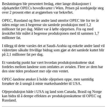
Beslutningen ble presentert fredag, etter lange diskusjoner i
oljekartellet OPECs hovedkvarter i Wien. Prisen på nordsjøolje steg
over 2 prosent etter at avgjørelsen var bekreftet.
OPEC, Russland og flere andre land utenfor OPEC ble for tre år
siden enige om å begrense sin samlede produksjon med 1,2
millioner fat per dag. Målet var å løfte oljeprisen. Fra og med
årsskiftet blir målet å begrense produksjonen med til sammen 1,7
millioner fat.
I tillegg til dette varsles det at Saudi-Arabia og enkelte andre land vil
videreføre såkalte frivillige bidrag som gjør at det samlede kuttet blir
på 2,1 millioner fat per dag.
Et vanskelig punkt har vært hvordan produksjonskuttene skal
fordeles mellom landene som omfattes av avtalen. Flere av dem har
den siste tiden produsert mer olje enn ventet.
OPEC-landene ønsker å holde oljeprisen oppe, men samtidig
forsøker de å unngå å miste markedsandeler til USA.
Oljeproduksjon både i USA og land som Canada, Brasil og Norge
kan bidra til å dempe effekten av produksjonskuttene til OPEC og
Russland.