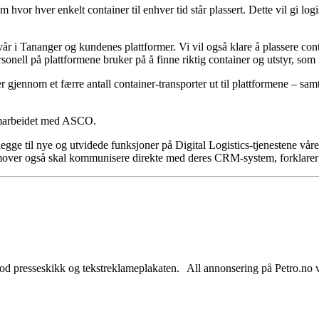
om hvor hver enkelt container til enhver tid står plassert. Dette vil gi l
n vår i Tananger og kundenes plattformer. Vi vil også klare å plassere c
ersonell på plattformene bruker på å finne riktig container og utstyr, som 
r gjennom et færre antall container-transporter ut til plattformene – 
 samarbeidet med ASCO.
kal legge til nye og utvidede funksjoner på Digital Logistics-tjenestene
emover også skal kommunisere direkte med deres CRM-system, forklarer
od presseskikk og tekstreklameplakaten. All annonsering på Petro.no vil