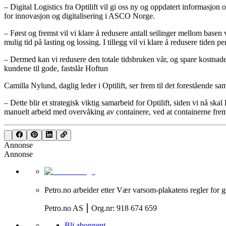
– Digital Logistics fra Optilift vil gi oss ny og oppdatert informasjon 
for innovasjon og digitalisering i ASCO Norge.
– Først og fremst vil vi klare å redusere antall seilinger mellom base
mulig tid på lasting og lossing. I tillegg vil vi klare å redusere tiden p
– Dermed kan vi redusere den totale tidsbruken vår, og spare kostnade
kundene til gode, fastslår Hoftun
Camilla Nylund, daglig leder i Optilift, ser frem til det forestående
– Dette blir et strategisk viktig samarbeid for Optilift, siden vi nå s
manuelt arbeid med overvåking av containere, ved at containerne fr
Annonse
Annonse
Petro.no arbeider etter Vær varsom-plakatens regler for g
Petro.no AS ⎮ Org.nr: 918 674 659
Bli abonnent