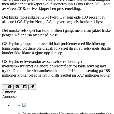
men målet er at selskapet skal fusjoneres inn i Otto Olsen AS i løpet
av våren 2018, skriver kjøper i en pressemelding.
Det finske morselskapet GS-Hydro Oy, som eide 100 prosent av
aksjene i GS-Hydro Norge AS, begjært seg selv konkurs i høst.
Det norske selskapet har holdt driften i gang, mens man jaktet friske
penger. Nå er altså ny eier på plass.
GS-Hydro-gruppen har over tid hatt problemer med likviditet og
lønnsomhet, og disse ble dratisk forverret da en av selskapets største
kunder ikke klarte å gjøre opp for seg.
GS-Hydro er leverandør av sveisefrie rørløsninger til
hydraulikksystemer og andre bruksområder for både høyt og lavt
trykk. Den norske virksomheten hadde i 2016 en omsetning på 188
millioner kroner og et negativt driftsresultat på 57,7 millioner kroner.
Annonse
Annonse
Petro.no arbeider etter Vær varsom-plakatens regler for