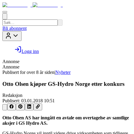
Bli abonnent
Logg inn
Annonse
Annonse
Publisert for
over 8 år siden
|
Nyheter
Otto Olsen kjøper GS-Hydro Norge etter konkurs
Redaksjon
Publisert:
03.01.2018 10:51
Otto Olsen AS har inngått en avtale om overtagelse av samtlige
aksjer i GS Hydro AS.
GS-Hydro Norge vil inntil videre drive virksomheten som tidligere,