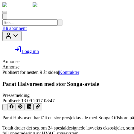
Bli abonnent
Logg inn
Annonse
Annonse
Publisert for
nesten 9 år siden
|
Kontrakter
Parat Halvorsen med stor Songa-avtale
Pressemelding
Publisert:
13.09.2017 08:47
Parat Halvorsen har fått en stor prosjektavtale med Songa Offshore p
Totalt dreier det seg om 24 spesialdesignede lavvekts eksoskjeler, som
full oppgradering av HVAC styresystem.