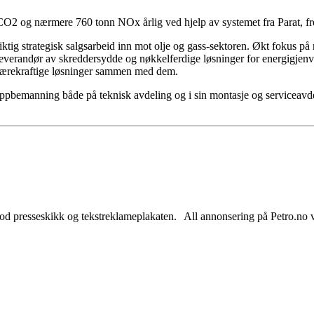
 CO2 og nærmere 760 tonn NOx årlig ved hjelp av systemet fra Parat, 
ngsiktig strategisk salgsarbeid inn mot olje og gass-sektoren. Økt fokus 
 leverandør av skreddersydde og nøkkelferdige løsninger for energigjenvi
g bærekraftige løsninger sammen med dem.
g oppbemanning både på teknisk avdeling og i sin montasje og serviceavd
od presseskikk og tekstreklameplakaten. All annonsering på Petro.no vil