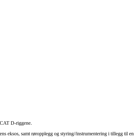
e CAT D-riggene.
s eksos, samt røropplegg og styring//instrumentering i tillegg til en