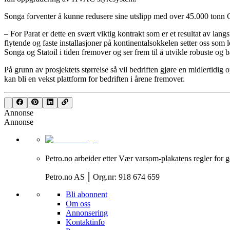
Songa forventer å kunne redusere sine utslipp med over 45.000 tonn
– For Parat er dette en svært viktig kontrakt som er et resultat av la
flytende og faste installasjoner på kontinentalsokkelen setter oss som
Songa og Statoil i tiden fremover og ser frem til å utvikle robuste o
På grunn av prosjektets størrelse så vil bedriften gjøre en midlertidi
kan bli en vekst plattform for bedriften i årene fremover.
Annonse
Annonse
Petro.no arbeider etter Vær varsom-plakatens regler for g
Petro.no AS ⎮ Org.nr: 918 674 659
Bli abonnent
Om oss
Annonsering
Kontaktinfo