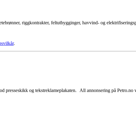
tebrønner, riggkontrakter, feltutbygginger, havvind- og elektrifisering
psvilkår
.
od presseskikk og tekstreklameplakaten. All annonsering på Petro.no vil