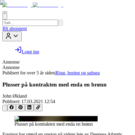
Bli abonnent
Logg inn
Annonse
Annonse
Publisert for
over 5 år siden
|
Rigg, boring og subsea
Plusser på kontrakten med enda en brønn
John Økland
Publisert:
17.03.2021 12:54
Plusser på kontrakten med enda en brønn
Equinor har utøvd en opsjon på videre leie av Deepsea Atlantic.