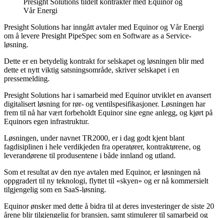
Presight Solutions tildelt kontrakter med Equinor og
Vår Energi
Presight Solutions har inngått avtaler med Equinor og Vår Energi
om å levere Presight PipeSpec som en Software as a Service-
løsning.
Dette er en betydelig kontrakt for selskapet og løsningen blir med
dette et nytt viktig satsningsområde, skriver selskapet i en
pressemelding.
Presight Solutions har i samarbeid med Equinor utviklet en avansert
digitalisert løsning for rør- og ventilspesifikasjoner. Løsningen har
frem til nå har vært forbeholdt Equinor sine egne anlegg, og kjørt på
Equinors egen infrastruktur.
Løsningen, under navnet TR2000, er i dag godt kjent blant
fagdisiplinen i hele verdikjeden fra operatører, kontraktørene, og
leverandørene til produsentene i både innland og utland.
Som et resultat av den nye avtalen med Equinor, er løsningen nå
oppgradert til ny teknologi, flyttet til «skyen» og er nå kommersielt
tilgjengelig som en SaaS-løsning.
Equinor ønsker med dette å bidra til at deres investeringer de siste 20
årene blir tilgjengelig for bransjen, samt stimulerer til samarbeid og