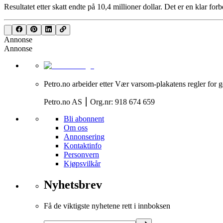
Resultatet etter skatt endte på 10,4 millioner dollar. Det er en klar forb
Annonse
Annonse
Petro.no arbeider etter Vær varsom-plakatens regler for g
Petro.no AS ⎮ Org.nr: 918 674 659
Bli abonnent
Om oss
Annonsering
Kontaktinfo
Personvern
Kjøpsvilkår
Nyhetsbrev
Få de viktigste nyhetene rett i innboksen