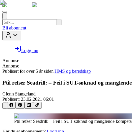
Bli abonnent
Logg inn
Annonse
Annonse
Publisert for
over 5 år siden
|
HMS og beredskap
Ptil refser Seadrill: – Feil i SUT-søknad og manglen
Glenn Stangeland
Publisert:
23.02.2021 06:01
Ptil refser Seadrill: – Feil i SUT-søknad og manglende kompet
Har du et abonnement?
Logg inn