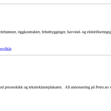
tebrønner, riggkontrakter, feltutbygginger, havvind- og elektrifisering
psvilkår
.
od presseskikk og tekstreklameplakaten. All annonsering på Petro.no vil