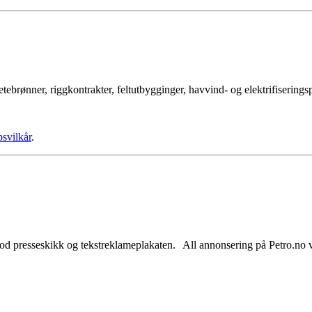
tebrønner, riggkontrakter, feltutbygginger, havvind- og elektrifisering
psvilkår
.
od presseskikk og tekstreklameplakaten. All annonsering på Petro.no vil