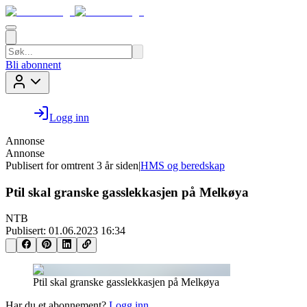
Bli abonnent
Logg inn
Annonse
Annonse
Publisert for
omtrent 3 år siden
|
HMS og beredskap
Ptil skal granske gasslekkasjen på Melkøya
NTB
Publisert:
01.06.2023 16:34
Ptil skal granske gasslekkasjen på Melkøya
Har du et abonnement?
Logg inn