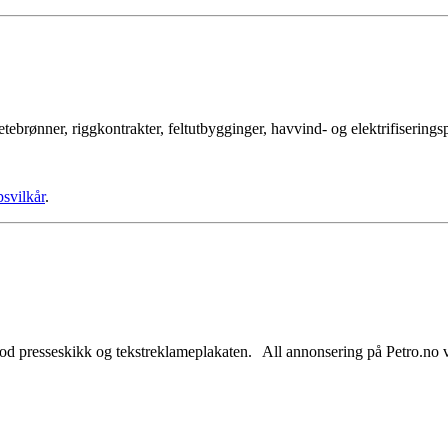
tebrønner, riggkontrakter, feltutbygginger, havvind- og elektrifisering
psvilkår
.
od presseskikk og tekstreklameplakaten. All annonsering på Petro.no vil