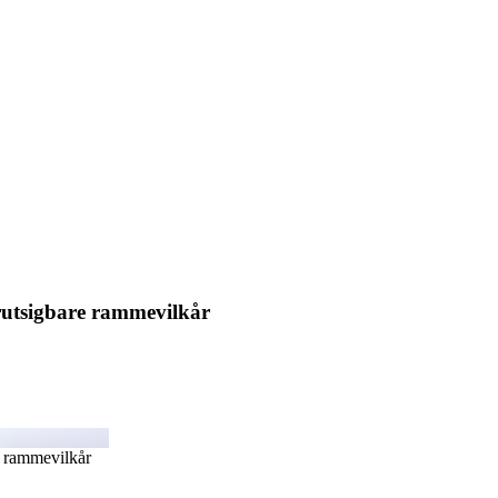
orutsigbare rammevilkår
e rammevilkår