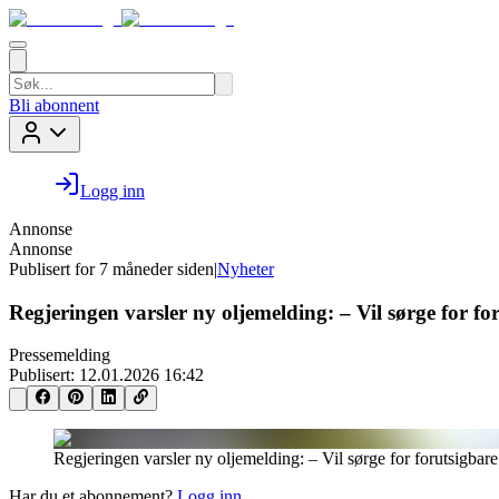
Bli abonnent
Logg inn
Annonse
Annonse
Publisert for
7 måneder siden
|
Nyheter
Regjeringen varsler ny oljemelding: – Vil sørge for f
Pressemelding
Publisert:
12.01.2026 16:42
Regjeringen varsler ny oljemelding: – Vil sørge for forutsigbar
Har du et abonnement?
Logg inn