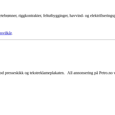
tebrønner, riggkontrakter, feltutbygginger, havvind- og elektrifisering
psvilkår
.
od presseskikk og tekstreklameplakaten. All annonsering på Petro.no vil