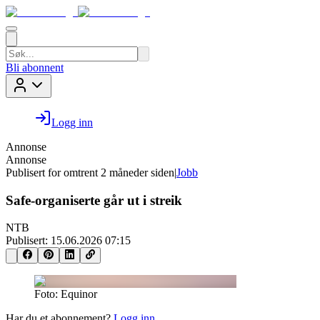
Bli abonnent
Logg inn
Annonse
Annonse
Publisert for
omtrent 2 måneder siden
|
Jobb
Safe-organiserte går ut i streik
NTB
Publisert:
15.06.2026 07:15
Foto: Equinor
Har du et abonnement?
Logg inn