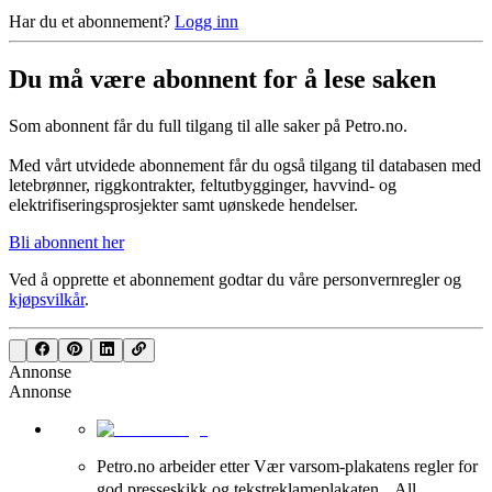
Har du et abonnement?
Logg inn
Du må være abonnent for å lese saken
Som abonnent får du full tilgang til alle saker på Petro.no.
Med vårt utvidede abonnement får du også tilgang til databasen med
letebrønner, riggkontrakter, feltutbygginger, havvind- og
elektrifiseringsprosjekter samt uønskede hendelser.
Bli abonnent her
Ved å opprette et abonnement godtar du våre
personvernregler
og
kjøpsvilkår
.
Annonse
Annonse
Petro.no arbeider etter Vær varsom-plakatens regler for
god presseskikk og tekstreklameplakaten. All