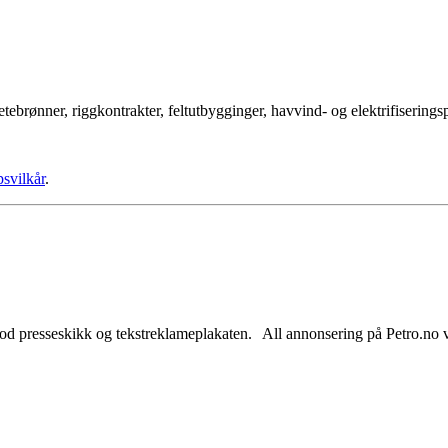
tebrønner, riggkontrakter, feltutbygginger, havvind- og elektrifisering
psvilkår
.
od presseskikk og tekstreklameplakaten. All annonsering på Petro.no vil