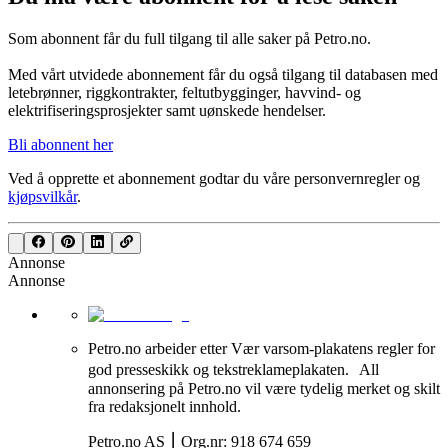
Som abonnent får du full tilgang til alle saker på Petro.no.
Med vårt utvidede abonnement får du også tilgang til databasen med
letebrønner, riggkontrakter, feltutbygginger, havvind- og
elektrifiseringsprosjekter samt uønskede hendelser.
Bli abonnent her
Ved å opprette et abonnement godtar du våre
personvernregler
og
kjøpsvilkår
.
Annonse
Annonse
Petro.no arbeider etter Vær varsom-plakatens regler for
god presseskikk og tekstreklameplakaten. All
annonsering på Petro.no vil være tydelig merket og skilt
fra redaksjonelt innhold.
Petro.no AS ⎮ Org.nr: 918 674 659