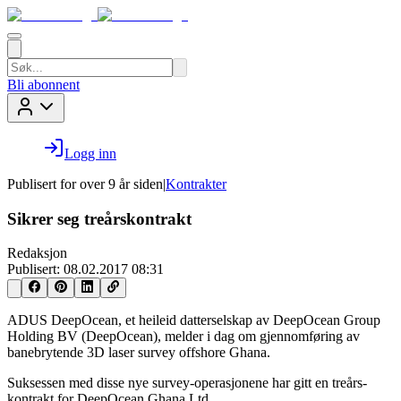
Bli abonnent
Logg inn
Publisert for
over 9 år siden
|
Kontrakter
Sikrer seg treårskontrakt
Redaksjon
Publisert:
08.02.2017 08:31
ADUS DeepOcean, et heileid datterselskap av DeepOcean Group
Holding BV (DeepOcean), melder i dag om gjennomføring av
banebrytende 3D laser survey offshore Ghana.
Suksessen med disse nye survey-operasjonene har gitt en treårs-
kontrakt for DeepOcean Ghana Ltd.