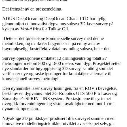
Det fremgår av en pressemelding.
ADUS DeepOcean og DeepOcean Ghana LTD har nylig
gjennomført et innovativt dypvanns subsea 3D laser survey på
kysten av Vest-Africa for Tullow Oil.
-Dette er det første store kommersielle survey med denne
metodikken, og markerer begynnelsen på en ny æra av
høyoppløselig, kosteffektiv datainnsamling subsea, heter det.
Survey-operasjonene omfattet 12 drillingsentre og totalt 27
metrologier mellom 800 og 1800 meters vanndyp. Prosjektet setter
nye standarder for høyoppløselig 3D survey, samtidig som det
verifiserer nye og raske løsninger for kontaktløse alternativ til
konvensjonell survey metrologi.
Den dynamiske laser survey løsningen, fra en ROV i bevegelse,
består av en dypvanns-ratet 2G Robotics ULS 500 Pro Laser og
Sonardyne’s SPRINT INS system. Prestasjonene til systemet
overgikk forventningene og viste nøyaktigheter ned mot 1 cm i
dynamisk operasjon.
Nøyaktige 3D punktskyer produsert ifra surveyet sammen med
innovative modelleringsteknikker utviklet av selskapet selv, gir