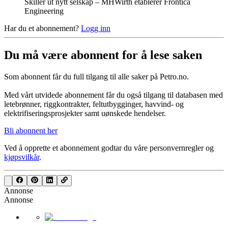
Skiller ut nytt selskap – MHWirth etablerer Frontica
Engineering
Har du et abonnement?
Logg inn
Du må være abonnent for å lese saken
Som abonnent får du full tilgang til alle saker på Petro.no.
Med vårt utvidede abonnement får du også tilgang til databasen med
letebrønner, riggkontrakter, feltutbygginger, havvind- og
elektrifiseringsprosjekter samt uønskede hendelser.
Bli abonnent her
Ved å opprette et abonnement godtar du våre
personvernregler
og
kjøpsvilkår
.
Annonse
Annonse