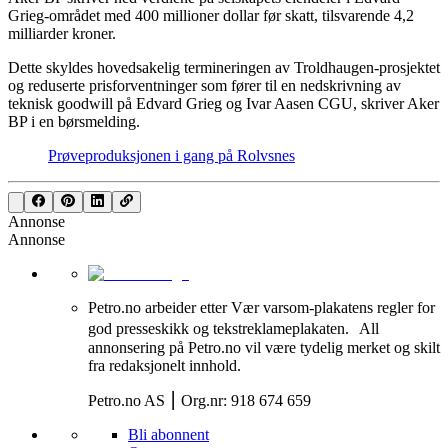
Grieg-området med 400 millioner dollar før skatt, tilsvarende 4,2
milliarder kroner.
Dette skyldes hovedsakelig termineringen av Troldhaugen-prosjektet
og reduserte prisforventninger som fører til en nedskrivning av
teknisk goodwill på Edvard Grieg og Ivar Aasen CGU, skriver Aker
BP i en børsmelding.
Prøveproduksjonen i gang på Rolvsnes
Annonse
Annonse
Petro.no arbeider etter Vær varsom-plakatens regler for
god presseskikk og tekstreklameplakaten. All
annonsering på Petro.no vil være tydelig merket og skilt
fra redaksjonelt innhold.
Petro.no AS ⎮ Org.nr: 918 674 659
Bli abonnent