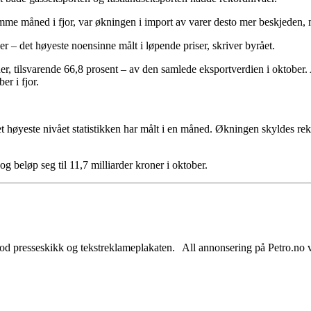
mme måned i fjor, var økningen i import av varer desto mer beskjeden, m
 – det høyeste noensinne målt i løpende priser, skriver byrået.
oner, tilsvarende 66,8 prosent – av den samlede eksportverdien i oktober.
r i fjor.
et høyeste nivået statistikken har målt i en måned. Økningen skyldes re
 beløp seg til 11,7 milliarder kroner i oktober.
od presseskikk og tekstreklameplakaten. All annonsering på Petro.no vil