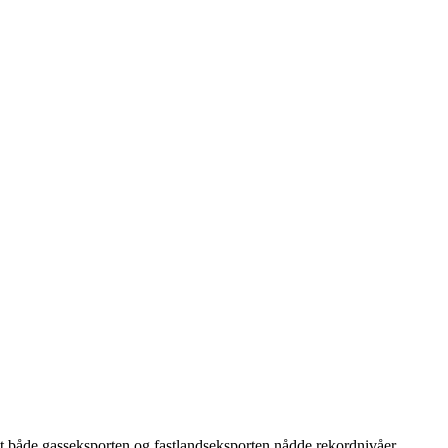
at både gasseksporten og fastlandseksporten nådde rekordnivåer.