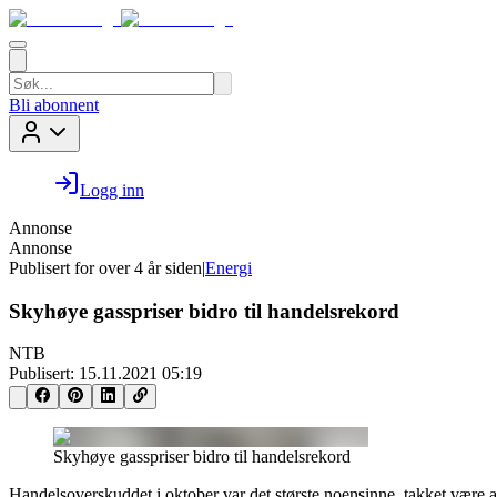
Bli abonnent
Logg inn
Annonse
Annonse
Publisert for
over 4 år siden
|
Energi
Skyhøye gasspriser bidro til handelsrekord
NTB
Publisert:
15.11.2021 05:19
Skyhøye gasspriser bidro til handelsrekord
Handelsoverskuddet i oktober var det største noensinne, takket være 