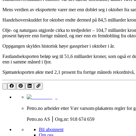
Mens verdien av eksporterte varer mer enn doblet seg i oktober fra sa
Handelsoverskuddet for oktober endte dermed på 84,5 milliarder kroner
Olje- og naturgass utgjorde cirka to tredjedeler – 104,7 milliarder kr
prosent høyere enn forrige måned, og mer enn en femdobling fra oktobe
Oppgangen skyldes historisk høye gasspriser i oktober i år.
Fastlandseksporten beløp seg til 51,6 milliarder kroner, som også er d
enn i samme måned i fjor.
Sjømateksporten økte med 2,1 prosent fra forrige måneds rekordnivå, og
Petro.no arbeider etter Vær varsom-plakatens regler for g
Petro.no AS ⎮ Org.nr: 918 674 659
Bli abonnent
Om oss