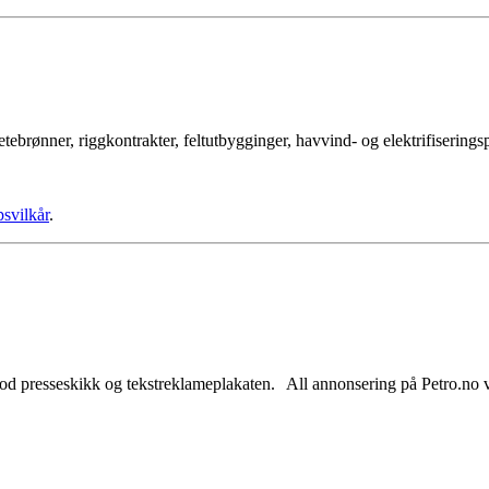
tebrønner, riggkontrakter, feltutbygginger, havvind- og elektrifisering
psvilkår
.
od presseskikk og tekstreklameplakaten. All annonsering på Petro.no vil