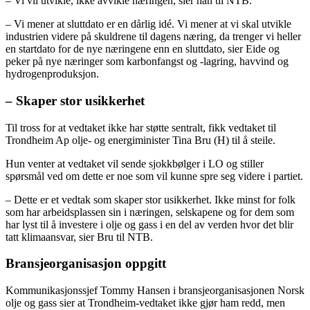
– Vi vil utvikle, ikke avvikle næringen, sier han til NTB.
– Vi mener at sluttdato er en dårlig idé. Vi mener at vi skal utvikle
industrien videre på skuldrene til dagens næring, da trenger vi heller
en startdato for de nye næringene enn en sluttdato, sier Eide og
peker på nye næringer som karbonfangst og -lagring, havvind og
hydrogenproduksjon.
– Skaper stor usikkerhet
Til tross for at vedtaket ikke har støtte sentralt, fikk vedtaket til
Trondheim Ap olje- og energiminister Tina Bru (H) til å steile.
Hun venter at vedtaket vil sende sjokkbølger i LO og stiller
spørsmål ved om dette er noe som vil kunne spre seg videre i partiet.
– Dette er et vedtak som skaper stor usikkerhet. Ikke minst for folk
som har arbeidsplassen sin i næringen, selskapene og for dem som
har lyst til å investere i olje og gass i en del av verden hvor det blir
tatt klimaansvar, sier Bru til NTB.
Bransjeorganisasjon oppgitt
Kommunikasjonssjef Tommy Hansen i bransjeorganisasjonen Norsk
olje og gass sier at Trondheim-vedtaket ikke gjør ham redd, men