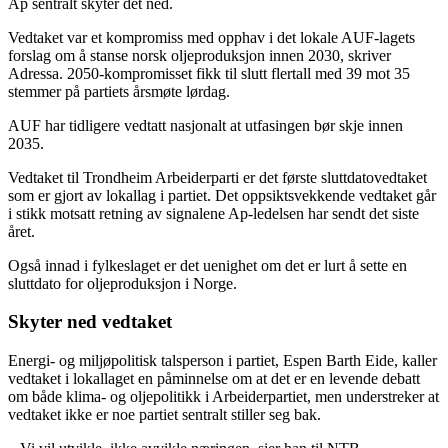
Ap sentralt skyter det ned.
Vedtaket var et kompromiss med opphav i det lokale AUF-lagets
forslag om å stanse norsk oljeproduksjon innen 2030, skriver
Adressa. 2050-kompromisset fikk til slutt flertall med 39 mot 35
stemmer på partiets årsmøte lørdag.
AUF har tidligere vedtatt nasjonalt at utfasingen bør skje innen
2035.
Vedtaket til Trondheim Arbeiderparti er det første sluttdatovedtaket
som er gjort av lokallag i partiet. Det oppsiktsvekkende vedtaket går
i stikk motsatt retning av signalene Ap-ledelsen har sendt det siste
året.
Også innad i fylkeslaget er det uenighet om det er lurt å sette en
sluttdato for oljeproduksjon i Norge.
Skyter ned vedtaket
Energi- og miljøpolitisk talsperson i partiet, Espen Barth Eide, kaller
vedtaket i lokallaget en påminnelse om at det er en levende debatt
om både klima- og oljepolitikk i Arbeiderpartiet, men understreker at
vedtaket ikke er noe partiet sentralt stiller seg bak.