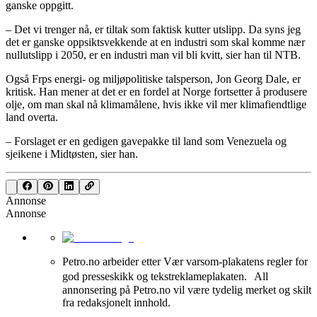
ganske oppgitt.
– Det vi trenger nå, er tiltak som faktisk kutter utslipp. Da syns jeg
det er ganske oppsiktsvekkende at en industri som skal komme nær
nullutslipp i 2050, er en industri man vil bli kvitt, sier han til NTB.
Også Frps energi- og miljøpolitiske talsperson, Jon Georg Dale, er
kritisk. Han mener at det er en fordel at Norge fortsetter å produsere
olje, om man skal nå klimamålene, hvis ikke vil mer klimafiendtlige
land overta.
– Forslaget er en gedigen gavepakke til land som Venezuela og
sjeikene i Midtøsten, sier han.
Annonse
Annonse
Petro.no arbeider etter Vær varsom-plakatens regler for
god presseskikk og tekstreklameplakaten. All
annonsering på Petro.no vil være tydelig merket og skilt
fra redaksjonelt innhold.