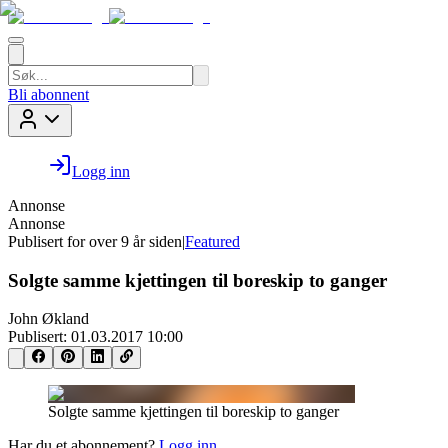
Bli abonnent
Logg inn
Annonse
Annonse
Publisert for
over 9 år siden
|
Featured
Solgte samme kjettingen til boreskip to ganger
John Økland
Publisert:
01.03.2017 10:00
Solgte samme kjettingen til boreskip to ganger
Har du et abonnement?
Logg inn