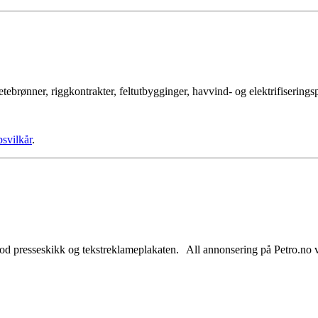
tebrønner, riggkontrakter, feltutbygginger, havvind- og elektrifisering
psvilkår
.
od presseskikk og tekstreklameplakaten. All annonsering på Petro.no vil