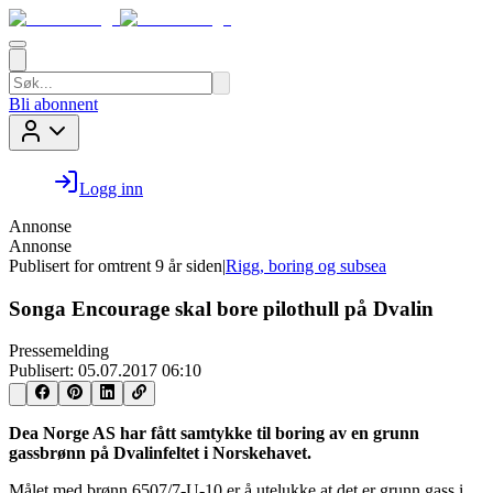
Bli abonnent
Logg inn
Annonse
Annonse
Publisert for
omtrent 9 år siden
|
Rigg, boring og subsea
Songa Encourage skal bore pilothull på Dvalin
Pressemelding
Publisert:
05.07.2017 06:10
Dea Norge AS har fått samtykke til boring av en grunn
gassbrønn på Dvalinfeltet i Norskehavet.
Målet med brønn 6507/7-U-10 er å utelukke at det er grunn gass i