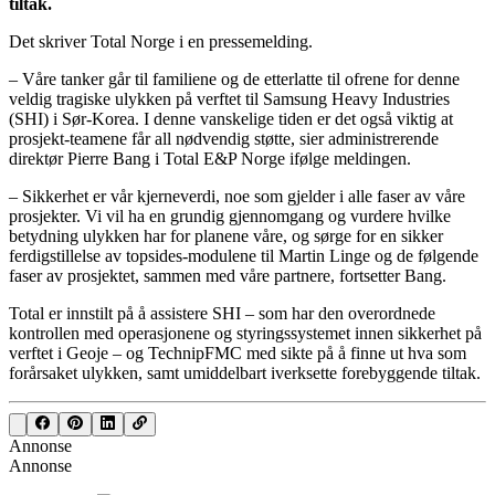
tiltak.
Det skriver Total Norge i en pressemelding.
– Våre tanker går til familiene og de etterlatte til ofrene for denne
veldig tragiske ulykken på verftet til Samsung Heavy Industries
(SHI) i Sør-Korea. I denne vanskelige tiden er det også viktig at
prosjekt-teamene får all nødvendig støtte, sier administrerende
direktør Pierre Bang i Total E&P Norge ifølge meldingen.
– Sikkerhet er vår kjerneverdi, noe som gjelder i alle faser av våre
prosjekter. Vi vil ha en grundig gjennomgang og vurdere hvilke
betydning ulykken har for planene våre, og sørge for en sikker
ferdigstillelse av topsides-modulene til Martin Linge og de følgende
faser av prosjektet, sammen med våre partnere, fortsetter Bang.
Total er innstilt på å assistere SHI – som har den overordnede
kontrollen med operasjonene og styringssystemet innen sikkerhet på
verftet i Geoje – og TechnipFMC med sikte på å finne ut hva som
forårsaket ulykken, samt umiddelbart iverksette forebyggende tiltak.
Annonse
Annonse