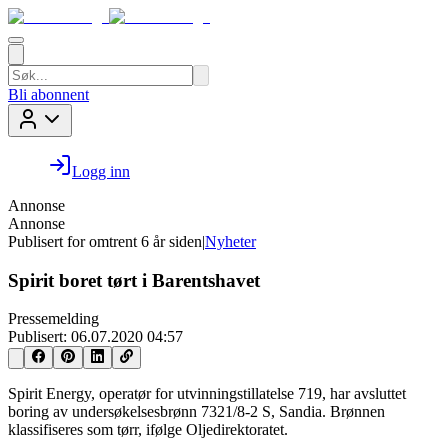
Bli abonnent
Logg inn
Annonse
Annonse
Publisert for
omtrent 6 år siden
|
Nyheter
Spirit boret tørt i Barentshavet
Pressemelding
Publisert:
06.07.2020 04:57
Spirit Energy, operatør for utvinningstillatelse 719, har avsluttet
boring av undersøkelsesbrønn 7321/8-2 S, Sandia. Brønnen
klassifiseres som tørr, ifølge Oljedirektoratet.