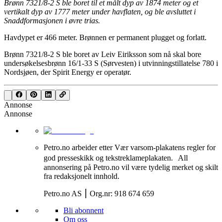
Brønn 7321/8-2 S ble boret til et målt dyp av 1874 meter og et
vertikalt dyp av 1777 meter under havflaten, og ble avsluttet i
Snaddformasjonen i øvre trias.
Havdypet er 466 meter. Brønnen er permanent plugget og forlatt.
Brønn 7321/8-2 S ble boret av Leiv Eiriksson som nå skal bore
undersøkelsesbrønn 16/1-33 S (Sørvesten) i utvinningstillatelse 780 i
Nordsjøen, der Spirit Energy er operatør.
Annonse
Annonse
Petro.no arbeider etter Vær varsom-plakatens regler for
god presseskikk og tekstreklameplakaten. All
annonsering på Petro.no vil være tydelig merket og skilt
fra redaksjonelt innhold.
Petro.no AS ⎮ Org.nr: 918 674 659
Bli abonnent
Om oss