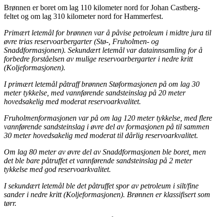
Brønnen er boret om lag 110 kilometer nord for Johan Castberg-
feltet og om lag 310 kilometer nord for Hammerfest.
Primært letemål for brønnen var å påvise petroleum i midtre jura til
øvre trias reservoarbergarter (Stø-, Fruholmen- og
Snaddformasjonen). Sekundært letemål var datainnsamling for å
forbedre forståelsen av mulige reservoarbergarter i nedre kritt
(Koljeformasjonen).
I primært letemål påtraff brønnen Støformasjonen på om lag 30
meter tykkelse, med vannførende sandsteinslag på 20 meter
hovedsakelig med moderat reservoarkvalitet.
Fruholmenformasjonen var på om lag 120 meter tykkelse, med flere
vannførende sandsteinslag i øvre del av formasjonen på til sammen
30 meter hovedsakelig med moderat til dårlig reservoarkvalitet.
Om lag 80 meter av øvre del av Snaddformasjonen ble boret, men
det ble bare påtruffet et vannførende sandsteinslag på 2 meter
tykkelse med god reservoarkvalitet.
I sekundært letemål ble det påtruffet spor av petroleum i silt/fine
sander i nedre kritt (Koljeformasjonen). Brønnen er klassifisert som
tørr.