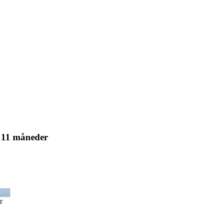
å 11 måneder
r