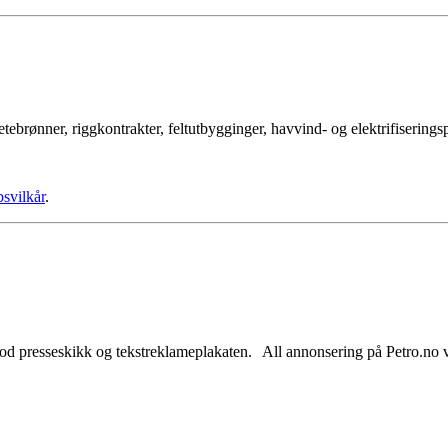
tebrønner, riggkontrakter, feltutbygginger, havvind- og elektrifisering
psvilkår
.
od presseskikk og tekstreklameplakaten. All annonsering på Petro.no vil