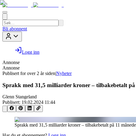
Bli abonnent
Logg inn
Annonse
Annonse
Publisert for
over 2 år siden
|
Nyheter
Sprakk med 31,5 milliarder kroner – tilbakebetalt p
Glenn Stangeland
Publisert:
19.02.2024 11:44
Sprakk med 31,5 milliarder kroner – tilbakebetalt på 11 månede
Har du et abonnement?
Logg inn