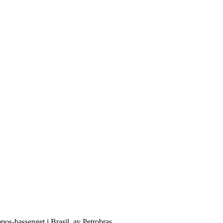
mpos-bassenget i Brasil, av Petrobras.