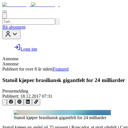
Bli abonnent
Logg inn
Annonse
Annonse
Publisert for
over 8 år siden
|
Featured
Statoil kjøper brasiliansk gigantfelt for 24 milliarder
Pressemelding
Publisert:
18.12.2017 07:31
Statoil kjøper brasiliansk gigantfelt for 24 milliarder
Statoil kjøper en andel på 25 prosent i Roncador, et stort oljefelt i Ca