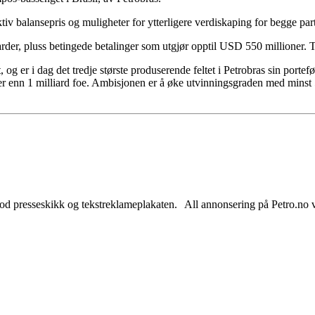
tiv balansepris og muligheter for ytterligere verdiskaping for begge par
der, pluss betingede betalinger som utgjør opptil USD 550 millioner. To
 og er i dag det tredje største produserende feltet i Petrobras sin portef
r enn 1 milliard foe. Ambisjonen er å øke utvinningsgraden med minst
od presseskikk og tekstreklameplakaten. All annonsering på Petro.no vil