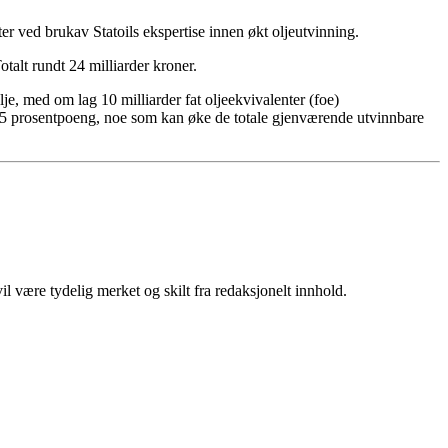
ter ved brukav Statoils ekspertise innen økt oljeutvinning.
talt rundt 24 milliarder kroner.
ølje, med om lag 10 milliarder fat oljeekvivalenter (foe)
 5 prosentpoeng, noe som kan øke de totale gjenværende utvinnbare
 være tydelig merket og skilt fra redaksjonelt innhold.