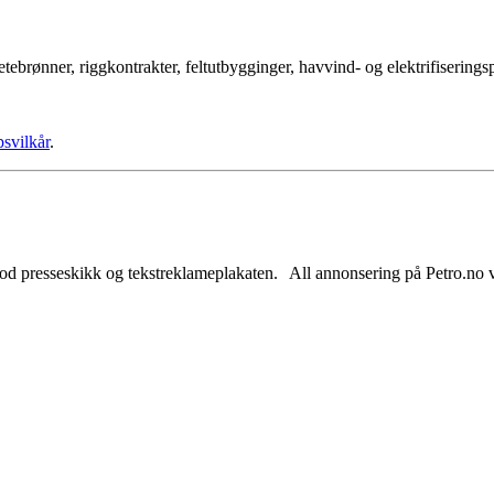
tebrønner, riggkontrakter, feltutbygginger, havvind- og elektrifisering
psvilkår
.
od presseskikk og tekstreklameplakaten. All annonsering på Petro.no vil