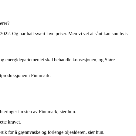
erer?
2022. Og har hatt svært lave priser. Men vi vet at sånt kan snu hvis
e- og energidepartementet skal behandle konsesjonen, og Støre
aftproduksjonen i Finnmark.
leringer i resten av Finnmark, sier hun.
ette kravet.
lbruk for å grønnvaske og forlenge oljealderen, sier hun.