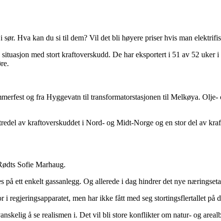
sør. Hva kan du si til dem? Vil det bli høyere priser hvis man elektrifis
 situasjon med stort kraftoverskudd. De har eksportert i 51 av 52 uker i 
re.
Hammerfest og fra Hyggevatn til transformatorstasjonen til Melkøya. Olj
en tredel av kraftoverskuddet i Nord- og Midt-Norge og en stor del av kr
a Rødts Sofie Marhaug.
 på ett enkelt gassanlegg. Og allerede i dag hindrer det nye næringsetab
i regjeringsapparatet, men har ikke fått med seg stortingsflertallet på d
anskelig å se realismen i. Det vil bli store konflikter om natur- og area