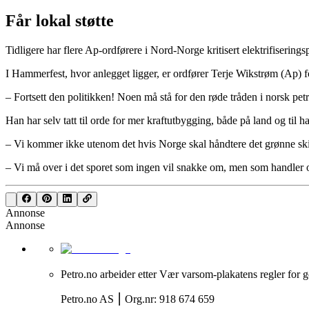
Får lokal støtte
Tidligere har flere Ap-ordførere i Nord-Norge kritisert elektrifisering
I Hammerfest, hvor anlegget ligger, er ordfører Terje Wikstrøm (Ap) 
– Fortsett den politikken! Noen må stå for den røde tråden i norsk petr
Han har selv tatt til orde for mer kraftutbygging, både på land og til h
– Vi kommer ikke utenom det hvis Norge skal håndtere det grønne skif
– Vi må over i det sporet som ingen vil snakke om, men som handler om
Annonse
Annonse
Petro.no arbeider etter Vær varsom-plakatens regler for g
Petro.no AS ⎮ Org.nr: 918 674 659