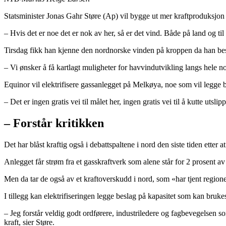
Statsminister Jonas Gahr Støre (Ap) vil bygge ut mer kraftproduksjon 
– Hvis det er noe det er nok av her, så er det vind. Både på land og ti
Tirsdag fikk han kjenne den nordnorske vinden på kroppen da han b
– Vi ønsker å få kartlagt muligheter for havvindutvikling langs hele n
Equinor vil elektrifisere gassanlegget på Melkøya, noe som vil legge 
– Det er ingen gratis vei til målet her, ingen gratis vei til å kutte uts
– Forstår kritikken
Det har blåst kraftig også i debattspaltene i nord den siste tiden ette
Anlegget får strøm fra et gasskraftverk som alene står for 2 prosent av
Men da tar de også av et kraftoverskudd i nord, som «har tjent regione
I tillegg kan elektrifiseringen legge beslag på kapasitet som kan bruke
– Jeg forstår veldig godt ordførere, industriledere og fagbevegelsen s
kraft, sier Støre.