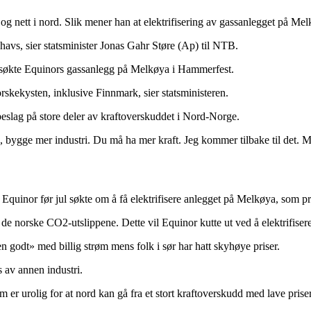
og nett i nord. Slik mener han at elektrifisering av gassanlegget på Me
l havs, sier statsminister Jonas Gahr Støre (Ap) til NTB.
esøkte Equinors gassanlegg på Melkøya i Hammerfest.
orskekysten, inklusive Finnmark, sier statsministeren.
beslag på store deler av kraftoverskuddet i Nord-Norge.
lipp, bygge mer industri. Du må ha mer kraft. Jeg kommer tilbake til det. 
r at Equinor før jul søkte om å få elektrifisere anlegget på Melkøya, som
 de norske CO2-utslippene. Dette vil Equinor kutte ut ved å elektrifisere
n godt» med billig strøm mens folk i sør har hatt skyhøye priser.
s av annen industri.
om er urolig for at nord kan gå fra et stort kraftoverskudd med lave pri