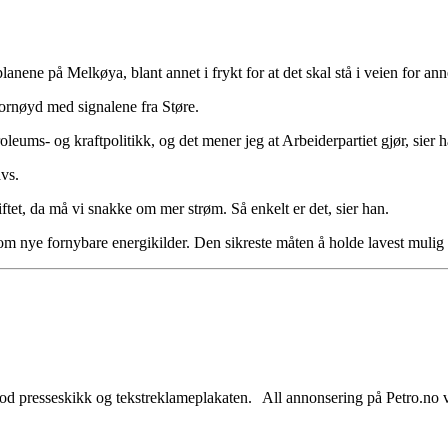
splanene på Melkøya, blant annet i frykt for at det skal stå i veien for a
fornøyd med signalene fra Støre.
oleums- og kraftpolitikk, og det mener jeg at Arbeiderpartiet gjør, sier 
avs.
tet, da må vi snakke om mer strøm. Så enkelt er det, sier han.
 nye fornybare energikilder. Den sikreste måten å holde lavest mulig s
od presseskikk og tekstreklameplakaten. All annonsering på Petro.no vil