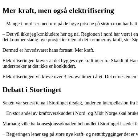
Mer kraft, men også elektrifisering
– Mange i nord ser med uro på de høye prisene på strøm man har hatt i 
– Det vil ikke jeg konkludere her og nå. Regionen i nord har vært i en
det kommer stadig nye prosjekter uten at det kommer ny kraft, sier Stø
Dermed er hovedsvaret hans fortsatt: Mer kraft.
Elektrifiseringen krever at det bygges nye kraftlinjer fra Skaidi til 
understreker at det ikke er konkludert.
Elektrifiseringen vil kreve over 3 terawattimer i året. Det er nesten 
Debatt i Stortinget
Saken var senest tema i Stortinget tirsdag, under en interpellasjon fr
– En stor andel av kraftoverskuddet i Nord- og Midt-Norge skal brukes
Marhaug ville ha konsesjonssøknaden behandlet i Stortinget i stedet for 
– Regjeringen lener seg på store nye kraft- og nettutbygginger det er v