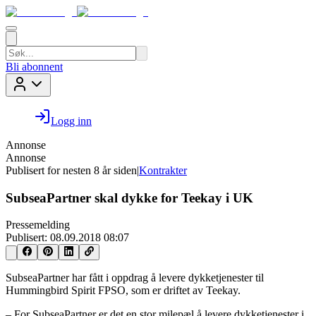
Bli abonnent
Logg inn
Annonse
Annonse
Publisert for
nesten 8 år siden
|
Kontrakter
SubseaPartner skal dykke for Teekay i UK
Pressemelding
Publisert:
08.09.2018 08:07
SubseaPartner har fått i oppdrag å levere dykketjenester til
Hummingbird Spirit FPSO, som er driftet av Teekay.
– For SubseaPartner er det en stor milepæl å levere dykketjenester i