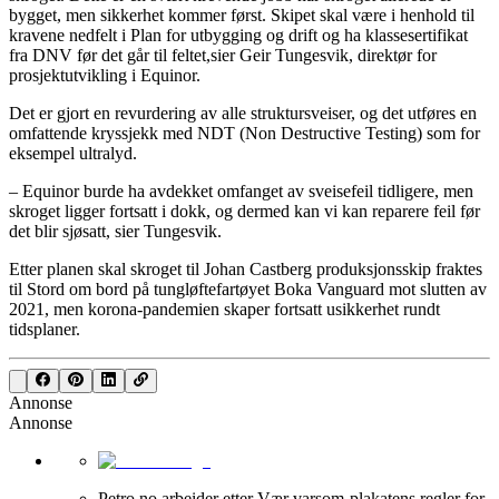
bygget, men sikkerhet kommer først. Skipet skal være i henhold til
kravene nedfelt i Plan for utbygging og drift og ha klassesertifikat
fra DNV før det går til feltet,sier Geir Tungesvik, direktør for
prosjektutvikling i Equinor.
Det er gjort en revurdering av alle struktursveiser, og det utføres en
omfattende kryssjekk med NDT (Non Destructive Testing) som for
eksempel ultralyd.
– Equinor burde ha avdekket omfanget av sveisefeil tidligere, men
skroget ligger fortsatt i dokk, og dermed kan vi kan reparere feil før
det blir sjøsatt, sier Tungesvik.
Etter planen skal skroget til Johan Castberg produksjonsskip fraktes
til Stord om bord på tungløftefartøyet Boka Vanguard mot slutten av
2021, men korona-pandemien skaper fortsatt usikkerhet rundt
tidsplaner.
Annonse
Annonse
Petro.no arbeider etter Vær varsom-plakatens regler for