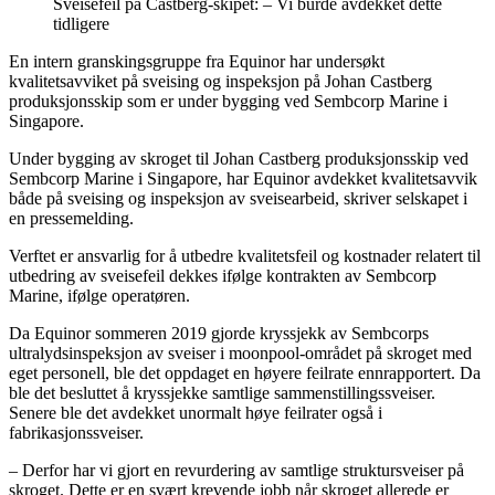
Sveisefeil på Castberg-skipet: – Vi burde avdekket dette
tidligere
En intern granskingsgruppe fra Equinor har undersøkt
kvalitetsavviket på sveising og inspeksjon på Johan Castberg
produksjonsskip som er under bygging ved Sembcorp Marine i
Singapore.
Under bygging av skroget til Johan Castberg produksjonsskip ved
Sembcorp Marine i Singapore, har Equinor avdekket kvalitetsavvik
både på sveising og inspeksjon av sveisearbeid, skriver selskapet i
en pressemelding.
Verftet er ansvarlig for å utbedre kvalitetsfeil og kostnader relatert til
utbedring av sveisefeil dekkes ifølge kontrakten av Sembcorp
Marine, ifølge operatøren.
Da Equinor sommeren 2019 gjorde kryssjekk av Sembcorps
ultralydsinspeksjon av sveiser i moonpool-området på skroget med
eget personell, ble det oppdaget en høyere feilrate ennrapportert. Da
ble det besluttet å kryssjekke samtlige sammenstillingssveiser.
Senere ble det avdekket unormalt høye feilrater også i
fabrikasjonssveiser.
– Derfor har vi gjort en revurdering av samtlige struktursveiser på
skroget. Dette er en svært krevende jobb når skroget allerede er