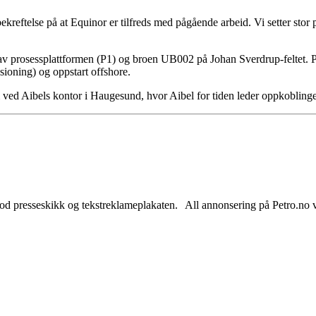
kreftelse på at Equinor er tilfreds med pågående arbeid. Vi setter stor p
v prosessplattformen (P1) og broen UB002 på Johan Sverdrup-feltet. P
sioning) og oppstart offshore.
eam ved Aibels kontor i Haugesund, hvor Aibel for tiden leder oppkoblinge
od presseskikk og tekstreklameplakaten. All annonsering på Petro.no vil