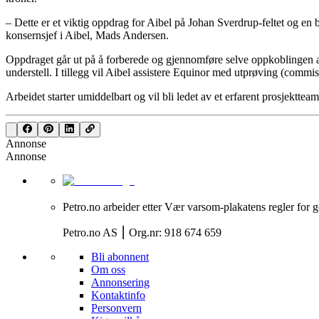
– Dette er et viktig oppdrag for Aibel på Johan Sverdrup-feltet og en be
konsernsjef i Aibel, Mads Andersen.
Oppdraget går ut på å forberede og gjennomføre selve oppkoblingen a
understell. I tillegg vil Aibel assistere Equinor med utprøving (commis
Arbeidet starter umiddelbart og vil bli ledet av et erfarent prosjektt
Annonse
Annonse
Petro.no arbeider etter Vær varsom-plakatens regler for g
Petro.no AS ⎮ Org.nr: 918 674 659
Bli abonnent
Om oss
Annonsering
Kontaktinfo
Personvern