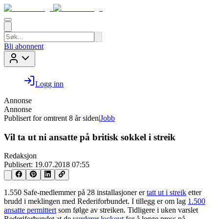
Bli abonnent
Logg inn
Annonse
Annonse
Publisert for
omtrent 8 år siden
|
Jobb
Vil ta ut ni ansatte på britisk sokkel i streik
Redaksjon
Publisert:
19.07.2018 07:55
1.550 Safe-medlemmer på 28 installasjoner er
tatt ut i streik
etter
brudd i meklingen med Rederiforbundet. I tillegg er om lag
1.500
ansatte permittert
som følge av streiken. Tidligere i uken varslet
Rederiforbundet at de
vurderer lockout
for å legge press på