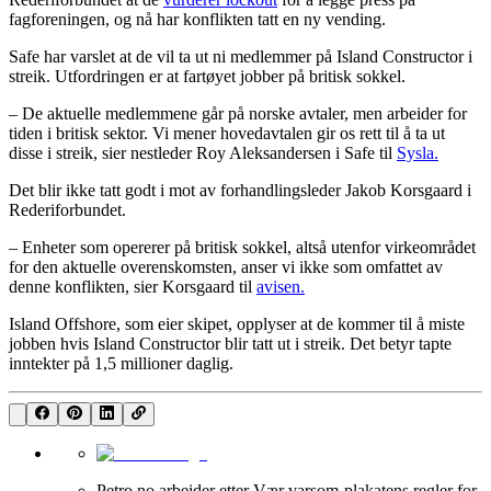
fagforeningen, og nå har konflikten tatt en ny vending.
Safe har varslet at de vil ta ut ni medlemmer på Island Constructor i
streik. Utfordringen er at fartøyet jobber på britisk sokkel.
– De aktuelle medlemmene går på norske avtaler, men arbeider for
tiden i britisk sektor. Vi mener hovedavtalen gir os rett til å ta ut
disse i streik, sier nestleder Roy Aleksandersen i Safe til
Sysla.
Det blir ikke tatt godt i mot av forhandlingsleder Jakob Korsgaard i
Rederiforbundet.
– Enheter som opererer på britisk sokkel, altså utenfor virkeområdet
for den aktuelle overenskomsten, anser vi ikke som omfattet av
denne konflikten, sier Korsgaard til
avisen.
Island Offshore, som eier skipet, opplyser at de kommer til å miste
jobben hvis Island Constructor blir tatt ut i streik. Det betyr tapte
inntekter på 1,5 millioner daglig.
Petro.no arbeider etter Vær varsom-plakatens regler for