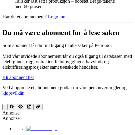
Talisker Øst satt i produksjon – boostet Brage-tallene
med 60 prosent
Har du et abonnement?
Logg inn
Du må være abonnent for å lese saken
Som abonnent får du full tilgang til alle saker på Petro.no.
Med vårt utvidede abonnement får du også tilgang til databasen med
letebrønner, riggkontrakter, feltutbygginger, havvind- og
elektrifiseringsprosjekter samt uønskede hendelser.
Bli abonnent her
Ved å opprette et abonnement godtar du våre
personvernregler
og
kjøpsvilkår
.
Annonse
Annonse