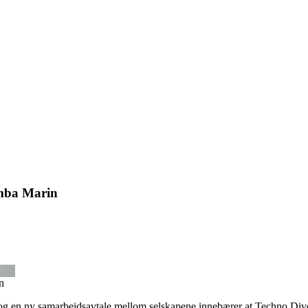
amba Marin
n
en ny samarbeidsavtale mellom selskapene innebærer at Techno Dive i 