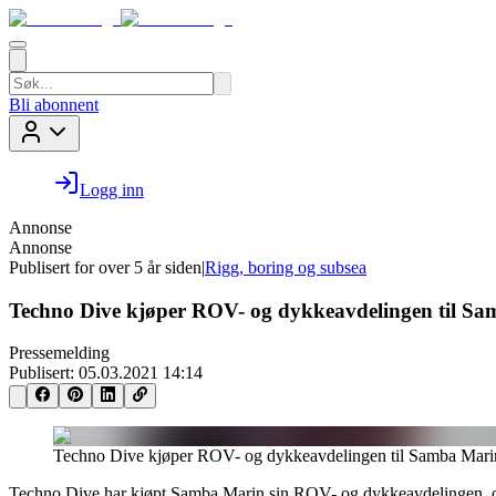
Bli abonnent
Logg inn
Annonse
Annonse
Publisert for
over 5 år siden
|
Rigg, boring og subsea
Techno Dive kjøper ROV- og dykkeavdelingen til S
Pressemelding
Publisert:
05.03.2021 14:14
Techno Dive kjøper ROV- og dykkeavdelingen til Samba Mari
Techno Dive har kjøpt Samba Marin sin ROV- og dykkeavdelingen, og 