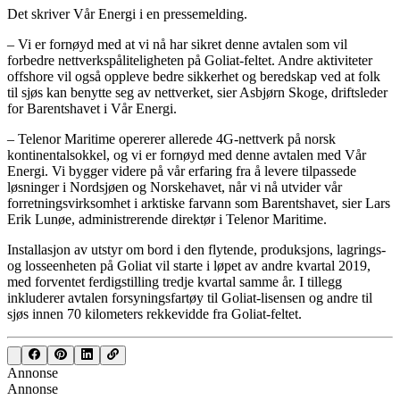
Det skriver Vår Energi i en pressemelding.
– Vi er fornøyd med at vi nå har sikret denne avtalen som vil
forbedre nettverkspåliteligheten på Goliat-feltet. Andre aktiviteter
offshore vil også oppleve bedre sikkerhet og beredskap ved at folk
til sjøs kan benytte seg av nettverket, sier Asbjørn Skoge, driftsleder
for Barentshavet i Vår Energi.
– Telenor Maritime opererer allerede 4G-nettverk på norsk
kontinentalsokkel, og vi er fornøyd med denne avtalen med Vår
Energi. Vi bygger videre på vår erfaring fra å levere tilpassede
løsninger i Nordsjøen og Norskehavet, når vi nå utvider vår
forretningsvirksomhet i arktiske farvann som Barentshavet, sier Lars
Erik Lunøe, administrerende direktør i Telenor Maritime.
Installasjon av utstyr om bord i den flytende, produksjons, lagrings-
og losseenheten på Goliat vil starte i løpet av andre kvartal 2019,
med forventet ferdigstilling tredje kvartal samme år. I tillegg
inkluderer avtalen forsyningsfartøy til Goliat-lisensen og andre til
sjøs innen 70 kilometers rekkevidde fra Goliat-feltet.
Annonse
Annonse