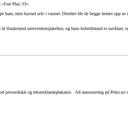
t «Fair Play 33».
elpe ham, men havnet selv i vannet. Deretter ble de begge hentet opp av
 til Haukeland universitetssjukehus, og hans helsetilstand er uavklart, op
od presseskikk og tekstreklameplakaten. All annonsering på Petro.no vil