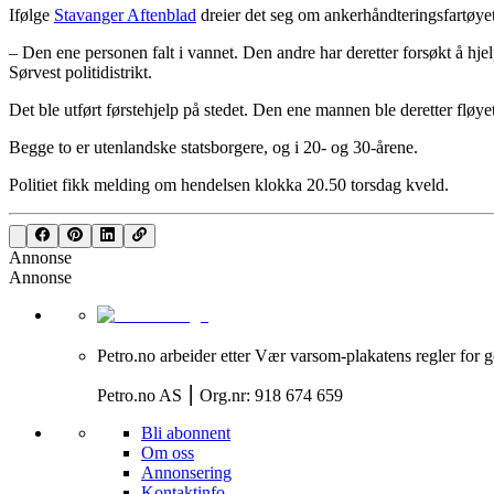
Ifølge
Stavanger Aftenblad
dreier det seg om ankerhåndteringsfartøye
– Den ene personen falt i vannet. Den andre har deretter forsøkt å hj
Sørvest politidistrikt.
Det ble utført førstehjelp på stedet. Den ene mannen ble deretter fløyet
Begge to er utenlandske statsborgere, og i 20- og 30-årene.
Politiet fikk melding om hendelsen klokka 20.50 torsdag kveld.
Annonse
Annonse
Petro.no arbeider etter Vær varsom-plakatens regler for g
Petro.no AS ⎮ Org.nr: 918 674 659
Bli abonnent
Om oss
Annonsering
Kontaktinfo